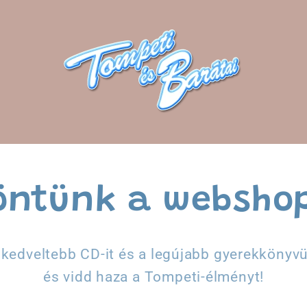
öntünk a websho
gkedveltebb CD-it és a legújabb gyerekkönyv
és vidd haza a Tompeti-élményt!