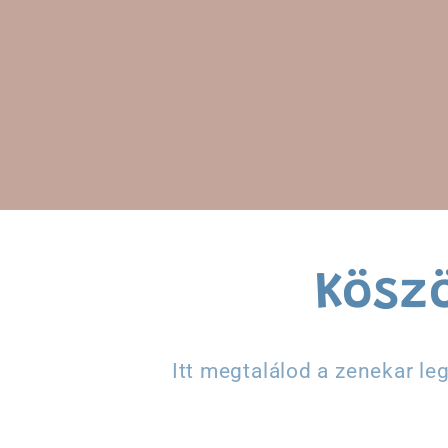
Ugrás a
tartalomhoz
Kösz
Itt megtalálod a zenekar le