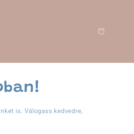
Kosár
pban!
ünket is. Válogass kedvedre,