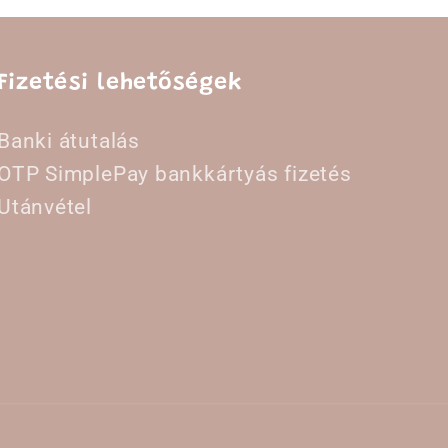
Fizetési lehetőségek
Banki átutalás
OTP SimplePay bankkártyás fizetés
Utánvétel