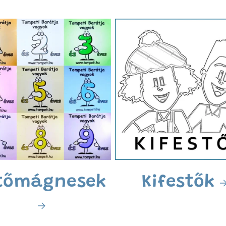
tőmágnesek
Kifestők